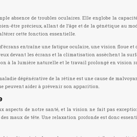
mple absence de troubles oculaires. Elle englobe la capaci
ien-être précieux, allant de l’âge et de la génétique au mod
térer cette fonction essentielle.
d’écrans entraîne une fatigue oculaire, une vision floue et 
ux devant les écrans et la climatisation assèchent la surf
on à la lumière naturelle et le travail prolongé en vision 
maladie dégénérative de la rétine est une cause de malvoya
ue peuvent aider à prévenir son apparition.
e
x aspects de notre santé, et la vision ne fait pas excepti
t des maux de tête. Une relaxation profonde est donc essent