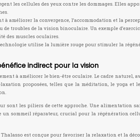
ègent les cellules des yeux contre les dommages. Elles app
hes.
nt à améliorer la convergence, l’accommodation et la percept
de troubles de la vision binoculaire. Un exemple d’exercice 
ité des muscles oculaires.
technologie utilise la lumière rouge pour stimuler la régéné
néfice indirect pour la vision
nt à améliorer le bien-être oculaire. Le cadre naturel, ave
elaxation proposées, telles que la méditation, le yoga et le
on.
eur sont les piliers de cette approche. Une alimentation sa
 un sommeil réparateur, crucial pour la régénération cellu
Thalasso est conçue pour favoriser la relaxation et la décon