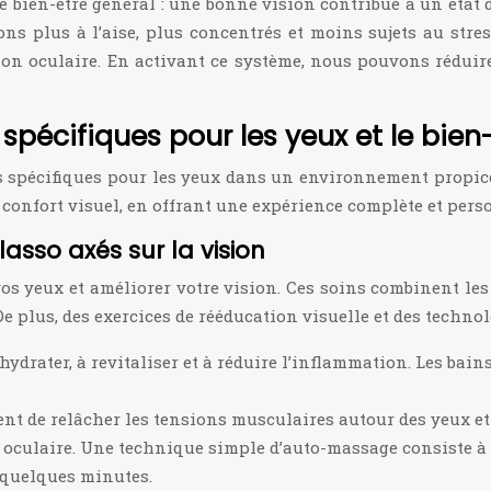
 le bien-être général : une bonne vision contribue à un état
ns plus à l’aise, plus concentrés et moins sujets au str
ation oculaire. En activant ce système, nous pouvons rédui
spécifiques pour les yeux et le bien
pécifiques pour les yeux dans un environnement propice à la
 confort visuel, en offrant une expérience complète et pers
asso axés sur la vision
s yeux et améliorer votre vision. Ces soins combinent les b
e plus, des exercices de rééducation visuelle et des techno
 hydrater, à revitaliser et à réduire l’inflammation. Les bai
nt de relâcher les tensions musculaires autour des yeux et 
gue oculaire. Une technique simple d’auto-massage consiste à
 quelques minutes.