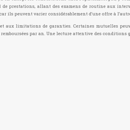
 de prestations, allant des examens de routine aux inter
r ils peuvent varier considérablement d’une offre à l’autr
 et aux limitations de garanties. Certaines mutuelles peuv
es remboursées par an. Une lecture attentive des condition
tuelles optiques
lles optiques est essentielle pour faire un choix éclairé.
 vs pourcentage
s de remboursements : forfaitaire ou en pourcentage. Le 
ntage se base sur un pourcentage du tarif de convention de
dont vous disposez
équipements coûteux
 deux systèmes