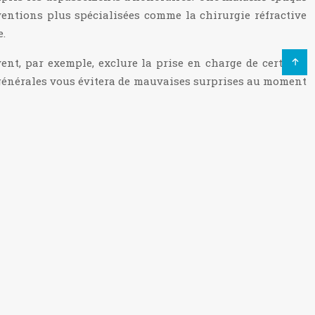
ventions plus spécialisées comme la chirurgie réfractive
e.
ent, par exemple, exclure la prise en charge de certains
s générales vous évitera de mauvaises surprises au moment
 Les facteurs influençant le coût de votre cotisation sont
modèle forfaitaire vous accorde un montant fixe pour vos
 la Sécurité sociale. Chaque approche a ses avantages :