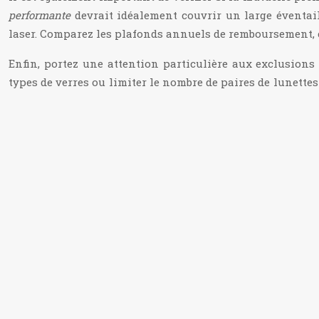
performante
devrait idéalement couvrir un large éventail
laser. Comparez les plafonds annuels de remboursement, ca
Enfin, portez une attention particulière aux exclusions
types de verres ou limiter le nombre de paires de lunett
de faire valoir vos droits.
Comprendre la tarification des mu
La compréhension des mécanismes de tarification des mutue
multiples et méritent une analyse approfondie.
Modèles de remboursement : forfaitaire
Les mutuelles optiques proposent généralement deux type
dépenses optiques, tandis que le remboursement en pource
Le forfait offre une visibilité claire sur le montant 
Le pourcentage peut être plus avantageux pour des 
Certaines mutuelles proposent une combinaison des